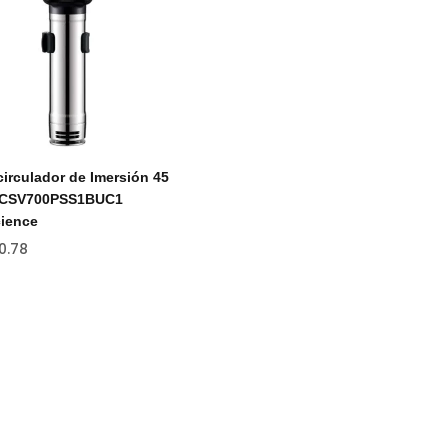
irculador de Imersión 45
s CSV700PSS1BUC1
ience
0.78