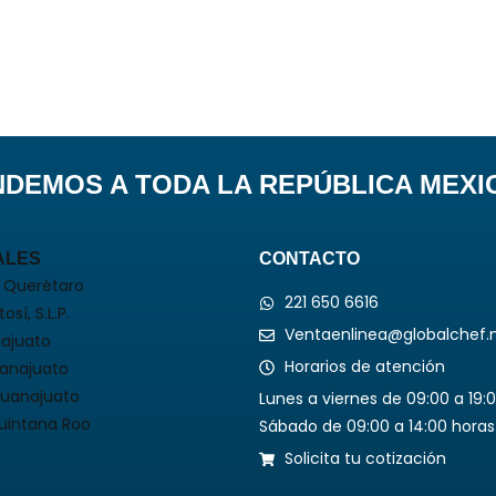
NDEMOS A TODA LA REPÚBLICA MEXI
ALES
CONTACTO
 Querétaro
221 650 6616
osí, S.L.P.
Ventaenlinea@globalchef.
ajuato
Horarios de atención
uanajuato
Guanajuato
Lunes a viernes de 09:00 a 19:
uintana Roo
Sábado de 09:00 a 14:00 horas
Solicita tu cotización