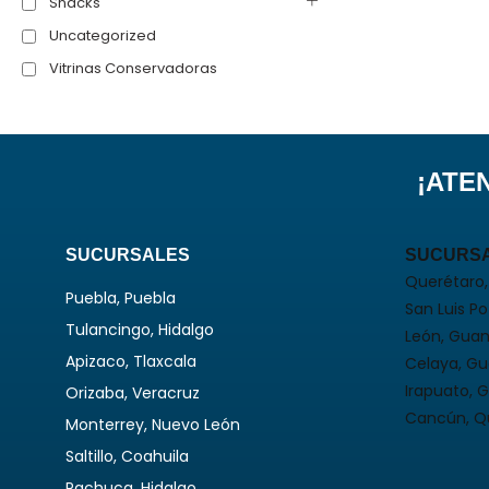
Snacks
Uncategorized
Vitrinas Conservadoras
¡ATE
SUCURSALES
SUCURS
Querétaro,
Puebla, Puebla
San Luis Pot
Tulancingo, Hidalgo
León, Guan
Apizaco, Tlaxcala
Celaya, G
Irapuato, 
Orizaba, Veracruz
Cancún, Q
Monterrey, Nuevo León
Saltillo, Coahuila
Pachuca, Hidalgo