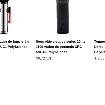
lador de Inmersión
Sous vide creative series 20 lts
Termoc
UC1 PolyScience
1100 vatios de potencia CRC-
Litro
5AC1B PolyScience
PolySc
$
6,727.71
$
12,00