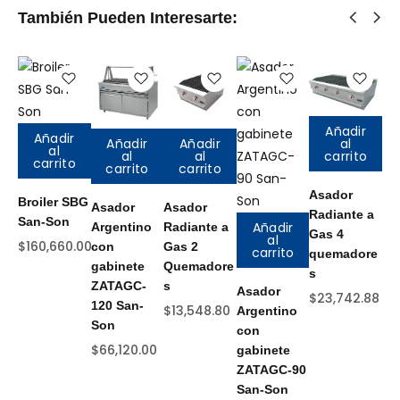
También Pueden Interesarte:
Añadir
Añadir
Añadir
Añadir
al
al
al
al
carrito
carrito
carrito
carrito
Asador
Broiler SBG
Asador
Asador
As
Radiante a
San-Son
Añadir
Argentino
Radiante a
pr
Gas 4
al
$
160,660.00
con
Gas 2
2
carrito
quemadore
gabinete
Quemadore
qu
s
ZATAGC-
s
s 
Asador
$
23,742.88
120 San-
Sa
$
13,548.80
Argentino
Son
$
1
con
$
66,120.00
gabinete
ZATAGC-90
San-Son