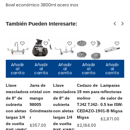
Bowl económico 3800ml acero inox
También Pueden Interesarte:
Añadir
Añadir
Añadir
Añadir
Añadir
al
al
al
al
al
carrito
carrito
carrito
carrito
carrito
Llave
Jarra de
Llave
Cedazo de
Lamparas
Ta
mezcladora
cristal con
mezcladora
19 mm para
reflectoras
pr
de 8″ de
mango
de 8″ de
molino
de calor de
de
cubierta
98005
cubierta
TJ42 TJ42-
0.5 kw ISW-
57
con aletas
Grindmaste
con aletas
CEDAZO-19
01-B Migsa
$
6
largas 1/4
r
largas 1/4
Migsa
$
2,871.00
de vuelta
de vuelta
$
357.00
$
2,184.00