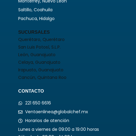
Monterrey, Nuevo León
Saltillo, Coahuila
Pachuca, Hidalgo
SUCURSALES
Querétaro, Querétaro
San Luis Potosí, S.L.P.
León, Guanajuato
Celaya, Guanajuato
Irapuato, Guanajuato
Cancún, Quintana Roo
CONTACTO
221 650 6616
Ventaenlinea@globalchef.mx
Horarios de atención
Lunes a viernes de 09:00 a 19:00 horas