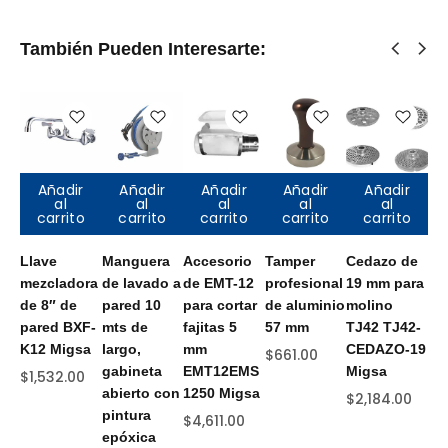
También Pueden Interesarte:
Añadir
Añadir
Añadir
Añadir
Añadir
al
al
al
al
al
carrito
carrito
carrito
carrito
carrito
Llave
Manguera
Accesorio
Tamper
Cedazo de
Ll
mezcladora
de lavado a
de EMT-12
profesional
19 mm para
me
de 8″ de
pared 10
para cortar
de aluminio
molino
de
pared BXF-
mts de
fajitas 5
57 mm
TJ42 TJ42-
Cu
K12 Migsa
largo,
mm
CEDAZO-19
ga
$
661.00
gabineta
EMT12EMS
Migsa
ma
$
1,532.00
abierto con
1250 Migsa
de
$
2,184.00
pintura
pr
$
4,611.00
epóxica
BX