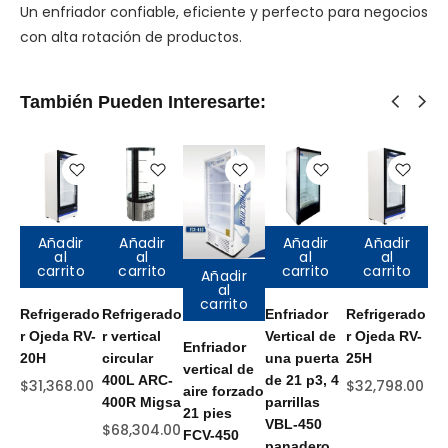
Un enfriador confiable, eficiente y perfecto para negocios
con alta rotación de productos.
También Pueden Interesarte:
Añadir
Añadir
Añadir
Añadir
al
al
al
al
carrito
carrito
carrito
carrito
Añadir
al
carrito
Refrigerado
Refrigerado
Enfriador
Refrigerado
Re
r Ojeda RV-
r vertical
Vertical de
r Ojeda RV-
r v
Enfriador
20H
circular
una puerta
25H
pu
vertical de
400L ARC-
de 21 p3, 4
47
$
31,368.00
$
32,798.00
aire forzado
400R Migsa
parrillas
UR
21 pies
VBL-450
Mi
$
68,304.00
FCV-450
panadero