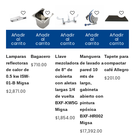
Añadir
Añadir
Añadir
Añadir
Añadir
al
al
al
al
al
carrito
carrito
carrito
carrito
carrito
Lamparas
Bagacero
Llave
Manguera
Tapete para
Ce
reflectoras
mezcladora
de lavado a
compactar
3 
$
710.00
de calor de
de 8″ de
pared 10
café Allegro
mo
0.5 kw ISW-
cubierta
mts de
TJ
$
201.00
01-B Migsa
con aletas
largo,
CE
largas 1/4
gabineta
Mi
$
2,871.00
de vuelta
abierto con
$
2
BXF-KW5G
pintura
Migsa
epóxica
BXF-HR002
$
1,854.00
Migsa
$
17,392.00