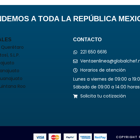
NDEMOS A TODA LA REPÚBLICA MEXI
ALES
CONTACTO
 Querétaro
221 650 6616
osí, S.L.P.
Ventaenlinea@globalchef.
ajuato
Horarios de atención
uanajuato
Guanajuato
Lunes a viernes de 09:00 a 19:
uintana Roo
Sábado de 09:00 a 14:00 horas
Solicita tu cotización
COPYRIGHT 