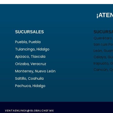
¡ATE
SUCURSALES
SUCURS
Querétaro,
Puebla, Puebla
San Luis Pot
Tulancingo, Hidalgo
León, Guan
Apizaco, Tlaxcala
Celaya, G
Irapuato, 
Orizaba, Veracruz
Cancún, Q
Monterrey, Nuevo León
Saltillo, Coahuila
Pachuca, Hidalgo
VENTAENLINEA@GLOBALCHEF.MX