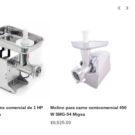
ne comercial de 1 HP
Molino para carne semicomercial 450
Mo
a
W SMG-54 Migsa
$
6
$
6,525.00