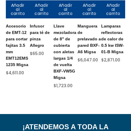
Añadir
Añadir
Añadir
Añadir
Añadir
al
al
al
al
al
carrito
carrito
carrito
carrito
carrito
Accesorio
Infusor
Llave
Manguera
Lamparas
Ll
de EMT-12
para té de
mezcladora
de
reflectoras
ac
para cortar
pinza
de 8″ de
prelavado a
de calor de
de
fajitas 3.5
Allegro
cubierta
pared BXF-
0.5 kw ISW-
BX
mm
con aletas
A6 Migsa
01-B Migsa
Mi
$
65.00
EMT12EMS
largas 1/4
$
6,047.00
$
2,871.00
$
8
1235 Migsa
de vuelta
BXF-VW5G
$
4,611.00
Migsa
$
1,723.00
¡ATENDEMOS A TODA LA