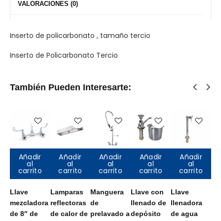
VALORACIONES (0)
Inserto de policarbonato , tamaño tercio
Inserto de Policarbonato Tercio
También Pueden Interesarte:
Añadir
Añadir
Añadir
Añadir
Añadir
al
al
al
al
al
carrito
carrito
carrito
carrito
carrito
Llave
Lamparas
Manguera
Llave con
Llave
Gl
mezcladora
reflectoras
de
llenado de
llenadora
tu
de 8″ de
de calor de
prelavado a
depósito
de agua
or