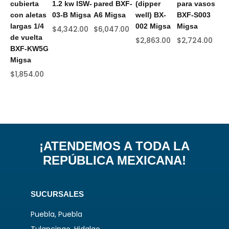
cubierta
1.2 kw ISW-
pared BXF-
(dipper
para vasos
50
con aletas
03-B Migsa
A6 Migsa
well) BX-
BXF-S003
ve
largas 1/4
002 Migsa
Migsa
va
$
4,342.00
$
6,047.00
de vuelta
IB
$
2,863.00
$
2,724.00
BXF-KW5G
25
Migsa
$
3
$
1,854.00
¡ATENDEMOS A TODA LA
REPÚBLICA MEXICANA!
SUCURSALES
Puebla, Puebla